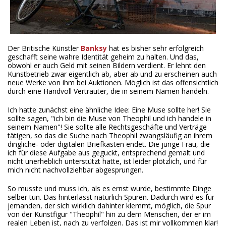
Der Britische Künstler
Banksy
hat es bisher sehr erfolgreich
geschafft seine wahre Identität geheim zu halten. Und das,
obwohl er auch Geld mit seinen Bildern verdient. Er lehnt den
Kunstbetrieb zwar eigentlich ab, aber ab und zu erscheinen auch
neue Werke von ihm bei Auktionen. Möglich ist das offensichtlich
durch eine Handvoll Vertrauter, die in seinem Namen handeln.
Ich hatte zunächst eine ähnliche Idee: Eine Muse sollte her! Sie
sollte sagen, "ich bin die Muse von Theophil und ich handele in
seinem Namen"! Sie sollte alle Rechtsgeschäfte und Verträge
tätigen, so das die Suche nach Theophil zwangsläufig an ihrem
dingliche- oder digitalen Briefkasten endet. Die junge Frau, die
ich für diese Aufgabe aus geguckt, entsprechend gemalt und
nicht unerheblich unterstützt hatte, ist leider plötzlich, und für
mich nicht nachvollziehbar abgesprungen.
So musste und muss ich, als es ernst wurde, bestimmte Dinge
selber tun. Das hinterlässt natürlich Spuren. Dadurch wird es für
jemanden, der sich wirklich dahinter klemmt, möglich, die Spur
von der Kunstfigur "Theophil" hin zu dem Menschen, der er im
realen Leben ist, nach zu verfolgen. Das ist mir vollkommen klar!