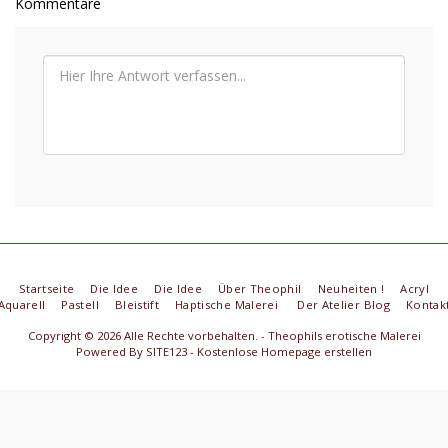
Kommentare
Startseite
Die Idee
Die Idee
Über Theophil
Neuheiten !
Acryl
Aquarell
Pastell
Bleistift
Haptische Malerei
Der Atelier Blog
Kontak
Copyright © 2026 Alle Rechte vorbehalten. -
Theophils erotische Malerei
Powered By
SITE123
-
Kostenlose Homepage erstellen