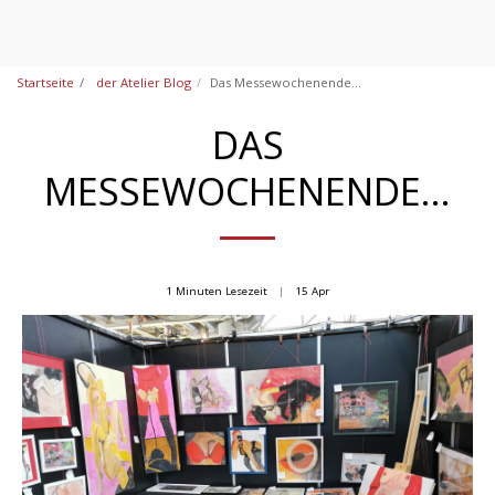
Startseite
der Atelier Blog
Das Messewochenende...
DAS
MESSEWOCHENENDE...
1 Minuten Lesezeit
15
Apr