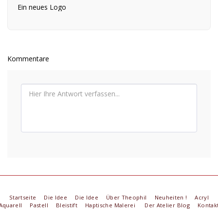
Ein neues Logo
Kommentare
Startseite
Die Idee
Die Idee
Über Theophil
Neuheiten !
Acryl
Aquarell
Pastell
Bleistift
Haptische Malerei
Der Atelier Blog
Kontak