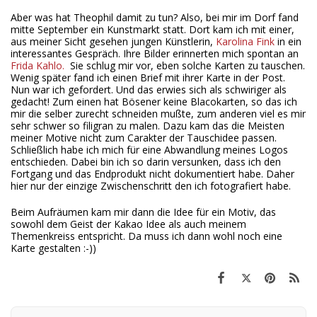
Aber was hat Theophil damit zu tun? Also, bei mir im Dorf fand
mitte September ein Kunstmarkt statt. Dort kam ich mit einer,
aus meiner Sicht gesehen jungen Künstlerin,
Karolina Fink
in ein
interessantes Gespräch. Ihre Bilder erinnerten mich spontan an
Frida Kahlo.
Sie schlug mir vor, eben solche Karten zu tauschen.
Wenig später fand ich einen Brief mit ihrer Karte in der Post.
Nun war ich gefordert. Und das erwies sich als schwiriger als
gedacht! Zum einen hat Bösener keine Blacokarten, so das ich
mir die selber zurecht schneiden mußte, zum anderen viel es mir
sehr schwer so filigran zu malen. Dazu kam das die Meisten
meiner Motive nicht zum Carakter der Tauschidee passen.
Schließlich habe ich mich für eine Abwandlung meines Logos
entschieden. Dabei bin ich so darin versunken, dass ich den
Fortgang und das Endprodukt nicht dokumentiert habe. Daher
hier nur der einzige Zwischenschritt den ich fotografiert habe.
Beim Aufräumen kam mir dann die Idee für ein Motiv, das
sowohl dem Geist der Kakao Idee als auch meinem
Themenkreiss entspricht. Da muss ich dann wohl noch eine
Karte gestalten :-))