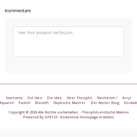
Kommentare
Startseite
Die Idee
Die Idee
Über Theophil
Neuheiten !
Acryl
Aquarell
Pastell
Bleistift
Haptische Malerei
Der Atelier Blog
Kontak
Copyright © 2026 Alle Rechte vorbehalten. -
Theophils erotische Malerei
Powered By
SITE123
-
Kostenlose Homepage erstellen